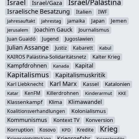
Israel/Palästina
Israel
Israel/Gaza
Israelische Besatzung
Italien
IWF
Japan
Jemen
jamaika
Jahresauftakt
Jahrestag
Joachim Gauck
Journalismus
Jerusalem
Jugend
Juan Guaidó
Jugoslawien
Julian Assange
Justiz
Kabarett
Kabul
KAIROS Palästina-Solidaritätsnetz
Kalter Krieg
Kampfdrohnen
Kapital
Kanada
Kapitalismus
Kapitalismuskritik
Karl Marx
Kassel
Katalonien
Karl Liebknecht
KenFM
Killerdrohnen
Katar
Kinderarmut
KKE
Klimawandel
Klassenkampf
Klima
Kolonialismus
Koalitionsverhandlungen
Kommunismus
Kontext TV
Konversion
Krieg
Korruption
Kosovo
Kredite
KPD
Kriegsgefahr
Kriegseintrittslüge
Kriegskredite