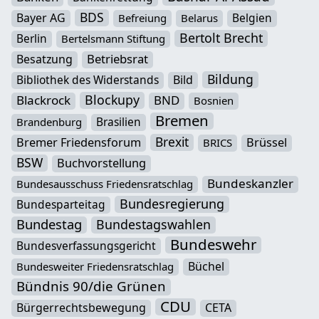
BDS
Bayer AG
Belgien
Befreiung
Belarus
Bertolt Brecht
Berlin
Bertelsmann Stiftung
Betriebsrat
Besatzung
Bildung
Bibliothek des Widerstands
Bild
Blockupy
Blackrock
BND
Bosnien
Bremen
Brasilien
Brandenburg
Brexit
Bremer Friedensforum
Brüssel
BRICS
BSW
Buchvorstellung
Bundeskanzler
Bundesausschuss Friedensratschlag
Bundesregierung
Bundesparteitag
Bundestag
Bundestagswahlen
Bundeswehr
Bundesverfassungsgericht
Büchel
Bundesweiter Friedensratschlag
Bündnis 90/die Grünen
CDU
Bürgerrechtsbewegung
CETA