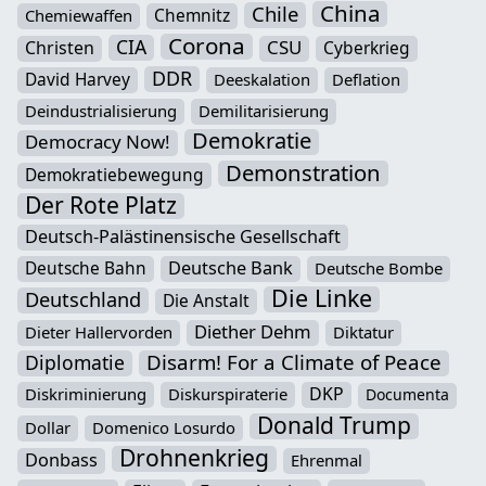
China
Chile
Chemnitz
Chemiewaffen
Corona
CIA
CSU
Christen
Cyberkrieg
DDR
David Harvey
Deeskalation
Deflation
Deindustrialisierung
Demilitarisierung
Demokratie
Democracy Now!
Demonstration
Demokratiebewegung
Der Rote Platz
Deutsch-Palästinensische Gesellschaft
Deutsche Bahn
Deutsche Bank
Deutsche Bombe
Die Linke
Deutschland
Die Anstalt
Diether Dehm
Dieter Hallervorden
Diktatur
Disarm! For a Climate of Peace
Diplomatie
DKP
Diskriminierung
Diskurspiraterie
Documenta
Donald Trump
Dollar
Domenico Losurdo
Drohnenkrieg
Donbass
Ehrenmal