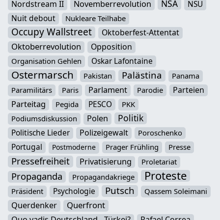
NSA
Nordstream II
Novemberrevolution
NSU
Nuit debout
Nukleare Teilhabe
Occupy Wallstreet
Oktoberfest-Attentat
Oktoberrevolution
Opposition
Oskar Lafontaine
Organisation Gehlen
Ostermarsch
Palästina
Pakistan
Panama
Parlament
Parteien
Paramilitärs
Paris
Parodie
Parteitag
PESCO
Pegida
PKK
Politik
Polen
Podiumsdiskussion
Politische Lieder
Polizeigewalt
Poroschenko
Portugal
Prager Frühling
Presse
Postmoderne
Pressefreiheit
Privatisierung
Proletariat
Proteste
Propaganda
Propagandakriege
Putsch
Psychologie
Präsident
Qassem Soleimani
Querfront
Querdenker
Quo vadis Deutschland - Türkei?
Rafael Correa