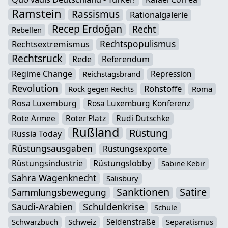
Ramstein
Rassismus
Rationalgalerie
Recep Erdoğan
Recht
Rebellen
Rechtspopulismus
Rechtsextremismus
Rechtsruck
Rede
Referendum
Regime Change
Repression
Reichstagsbrand
Revolution
Rohstoffe
Rock gegen Rechts
Roma
Rosa Luxemburg
Rosa Luxemburg Konferenz
Rote Armee
Roter Platz
Rudi Dutschke
Rußland
Rüstung
Russia Today
Rüstungsausgaben
Rüstungsexporte
Rüstungsindustrie
Rüstungslobby
Sabine Kebir
Sahra Wagenknecht
Salisbury
Sanktionen
Satire
Sammlungsbewegung
Schuldenkrise
Saudi-Arabien
Schule
Seidenstraße
Schwarzbuch
Schweiz
Separatismus