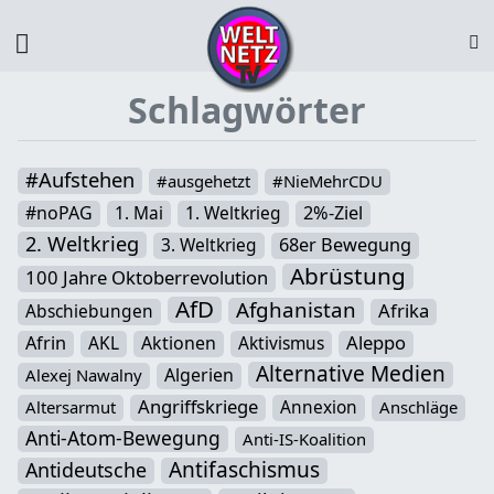
Schlagwörter
#Aufstehen
#ausgehetzt
#NieMehrCDU
#noPAG
1. Mai
1. Weltkrieg
2%-Ziel
2. Weltkrieg
3. Weltkrieg
68er Bewegung
Abrüstung
100 Jahre Oktoberrevolution
AfD
Afghanistan
Afrika
Abschiebungen
Aleppo
Afrin
AKL
Aktionen
Aktivismus
Alternative Medien
Algerien
Alexej Nawalny
Angriffskriege
Annexion
Altersarmut
Anschläge
Anti-Atom-Bewegung
Anti-IS-Koalition
Antifaschismus
Antideutsche