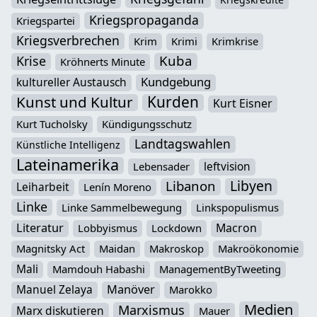
Kriegspropaganda
Kriegspartei
Kriegsverbrechen
Krim
Krimi
Krimkrise
Kuba
Krise
Kröhnerts Minute
Kundgebung
kultureller Austausch
Kunst und Kultur
Kurden
Kurt Eisner
Kurt Tucholsky
Kündigungsschutz
Landtagswahlen
Künstliche Intelligenz
Lateinamerika
leftvision
Lebensader
Libyen
Libanon
Leiharbeit
Lenín Moreno
Linke
Linke Sammelbewegung
Linkspopulismus
Literatur
Macron
Lobbyismus
Lockdown
Magnitsky Act
Maidan
Makroskop
Makroökonomie
Mali
Mamdouh Habashi
ManagementByTweeting
Manuel Zelaya
Manöver
Marokko
Medien
Marxismus
Marx diskutieren
Mauer