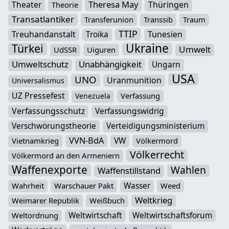
Theresa May
Theater
Thüringen
Theorie
Transatlantiker
Transferunion
Transsib
Traum
TTIP
Treuhandanstalt
Troika
Tunesien
Ukraine
Türkei
Umwelt
UdSSR
Uiguren
Umweltschutz
Unabhängigkeit
Ungarn
USA
UNO
Uranmunition
Universalismus
UZ Pressefest
Verfassung
Venezuela
Verfassungsschutz
Verfassungswidrig
Verschwörungstheorie
Verteidigungsministerium
VVN-BdA
VW
Vietnamkrieg
Völkermord
Völkerrecht
Völkermord an den Armeniern
Waffenexporte
Wahlen
Waffenstillstand
Wasser
Wahrheit
Warschauer Pakt
Weed
Weltkrieg
Weimarer Republik
Weißbuch
Weltwirtschaft
Weltwirtschaftsforum
Weltordnung