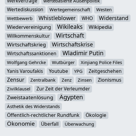
Werkverträge
wertebasierte Außenpolitik
Wertediskussion
Wertegemeinschaft
Westen
Whistleblower
Widerstand
WHO
Wettbewerb
Wikileaks
Wikipedia
Wiedervereinigung
Wirtschaft
Willkommenskultur
Wirtschaftskrise
Wirtschaftskrieg
Wladimir Putin
Wirtschaftssanktionen
Wolfgang Gehrcke
Wutbürger
Xinjiang Police Files
Yanis Varoufakis
Youtube
Zeitgeschehen
YPG
Zensur
Zionismus
Zentralbank
Zenz
Zinsen
Zur Zeit der Verleumder
Zivilklausel
Ägypten
Zweistaatenlösung
Ästhetik des Widerstands
Öffentlich-rechtlicher Rundfunk
Ökologie
Ökonomie
Überfall
Überwachung