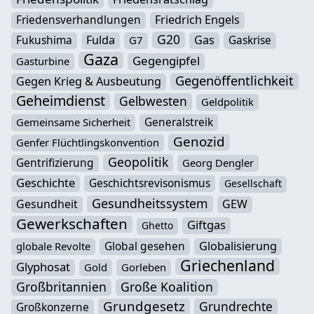
Friedensverhandlungen
Friedrich Engels
G20
Fukushima
Fulda
Gas
Gaskrise
G7
Gaza
Gegengipfel
Gasturbine
Gegenöffentlichkeit
Gegen Krieg & Ausbeutung
Geheimdienst
Gelbwesten
Geldpolitik
Generalstreik
Gemeinsame Sicherheit
Genozid
Genfer Flüchtlingskonvention
Geopolitik
Gentrifizierung
Georg Dengler
Geschichte
Geschichtsrevisonismus
Gesellschaft
Gesundheitssystem
Gesundheit
GEW
Gewerkschaften
Giftgas
Ghetto
Global gesehen
Globalisierung
globale Revolte
Griechenland
Glyphosat
Gold
Gorleben
Großbritannien
Große Koalition
Grundgesetz
Grundrechte
Großkonzerne