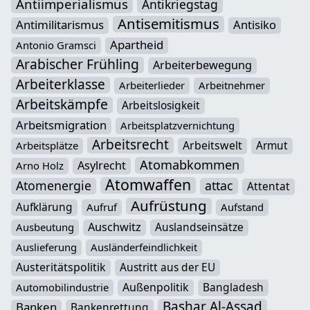
Antiimperialismus
Antikriegstag
Antisemitismus
Antimilitarismus
Antisiko
Apartheid
Antonio Gramsci
Arabischer Frühling
Arbeiterbewegung
Arbeiterklasse
Arbeiterlieder
Arbeitnehmer
Arbeitskämpfe
Arbeitslosigkeit
Arbeitsmigration
Arbeitsplatzvernichtung
Arbeitsrecht
Arbeitswelt
Armut
Arbeitsplätze
Atomabkommen
Asylrecht
Arno Holz
Atomwaffen
Atomenergie
attac
Attentat
Aufrüstung
Aufklärung
Aufruf
Aufstand
Auschwitz
Auslandseinsätze
Ausbeutung
Auslieferung
Ausländerfeindlichkeit
Austeritätspolitik
Austritt aus der EU
Außenpolitik
Bangladesh
Automobilindustrie
Bashar Al-Assad
Banken
Bankenrettung