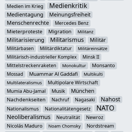
Medienkritik
Medien im Krieg
Medientagung
Meinungsfreiheit
Menschenrechte
Mercedes Benz
Mieterproteste
Migration
Militanz
Militarismus
Militarisierung
Militär
Militärbasen
Militärdiktatur
Militäreinsätze
Militärisch-industrieller Komplex
Minsk II
Monsanto
Mittelstreckenraketen
Monokultur
Muammar Al Gaddafi
Mossad
Multikulti
Multipolare Wirtschaft
Multilateralismus
München
Musik
Mumia Abu-Jamal
Nahost
Nachdenkseiten
Nachruf
Nagasaki
NATO
Nationalismus
Nationalitätengesetz
Neoliberalismus
Neutralität
Newroz
Nicolás Maduro
Nordstream
Noam Chomsky