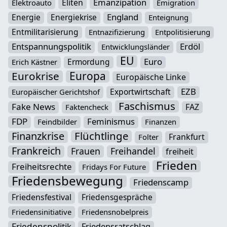
Emanzipation
Eliten
Elektroauto
Emigration
England
Energie
Energiekrise
Enteignung
Entmilitarisierung
Entnazifizierung
Entpolitisierung
Entspannungspolitik
Erdöl
Entwicklungsländer
EU
Euro
Ermordung
Erich Kästner
Eurokrise
Europa
Europäische Linke
EZB
Exportwirtschaft
Europäischer Gerichtshof
Faschismus
Fake News
FAZ
Faktencheck
FDP
Feminismus
Feindbilder
Finanzen
Flüchtlinge
Finanzkrise
Frankfurt
Folter
Frankreich
Frauen
Freihandel
freiheit
Frieden
Freiheitsrechte
Fridays For Future
Friedensbewegung
Friedenscamp
Friedensfestival
Friedensgespräche
Friedensinitiative
Friedensnobelpreis
Friedenspolitik
Friedensratschlag