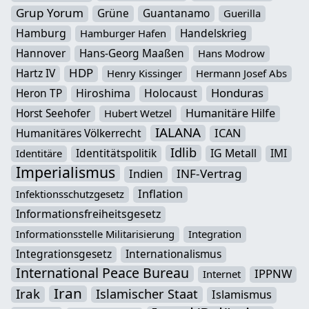
Grup Yorum
Grüne
Guantanamo
Guerilla
Hamburg
Handelskrieg
Hamburger Hafen
Hannover
Hans-Georg Maaßen
Hans Modrow
HDP
Hartz IV
Henry Kissinger
Hermann Josef Abs
Honduras
Heron TP
Hiroshima
Holocaust
Horst Seehofer
Humanitäre Hilfe
Hubert Wetzel
IALANA
Humanitäres Völkerrecht
ICAN
Idlib
Identitätspolitik
IG Metall
IMI
Identitäre
Imperialismus
INF-Vertrag
Indien
Inflation
Infektionsschutzgesetz
Informationsfreiheitsgesetz
Informationsstelle Militarisierung
Integration
Integrationsgesetz
Internationalismus
International Peace Bureau
IPPNW
Internet
Iran
Irak
Islamischer Staat
Islamismus