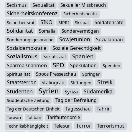
Sexismus
Sexualität
Sexueller Missbrauch
Sicherheitskonferenz
Sicherheitspolitik
SIKO
Soldatenräte
Sicherheitsrat
SIPRI
Skripal
Solidarität
Somalia
Sondervermögen
Sowjetunion
Sozialabbau
Sondierungsgespräche
Sozialdemokratie
Soziale Gerechtigkeit
Sozialismus
Spanien
Sozialstaat
SPD
Sparmaßnahmen
Spekulation
Spenden
Spoos Presseschau
Spiritualität
Springer
Streik
Staatsterror
Stalingrad
Stiftungen
Syrien
Studenten
Südamerika
Syriza
Tag der Befreiung
Süddeutsche Zeitung
Tagesschau
Tahrir
Tag der Deutschen Einheit
Tarifautonomie
Taiwan
Taliban
Terror
Terrorismus
Telesur
Technikabhängigkeit